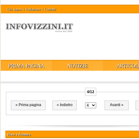
Chi siamo
|
Redazione
|
Contatti
PRIMA PAGINA
NOTIZIE
ARTICOL
4/12
« Prima pagina
« Indietro
Avanti »
Fisco e Finanza