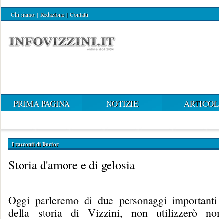
Chi siamo
|
Redazione
|
Contatti
PRIMA PAGINA
NOTIZIE
ARTICOL
I racconti di Doctor
Storia d'amore e di gelosia
Oggi parleremo di due personaggi importanti 
della storia di Vizzini, non utilizzerò n