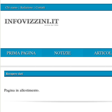
Chi siamo
|
Redazione
|
Contatti
PRIMA PAGINA
NOTIZIE
ARTICOL
Recupero dati
Pagina in allestimento.