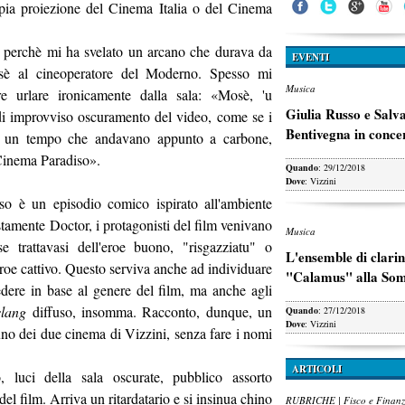
ia proiezione del Cinema Italia o del Cinema
r perchè mi ha svelato un arcano che durava da
EVENTI
sè al cineoperatore del Moderno. Spesso mi
Musica
tire urlare ironicamente dalla sala: «Mosè, 'u
Giulia Russo e Salv
di improvviso oscuramento del video, come se i
Bentivegna in conce
 di un tempo che andavano appunto a carbone,
Cinema Paradiso».
Quando
: 29/12/2018
Dove
: Vizzini
so è un episodio comico ispirato all'ambiente
tamente Doctor, i protagonisti del film venivano
Musica
se trattavasi dell'eroe buono, "risgazziatu" o
L'ensemble di clarin
-eroe cattivo. Questo serviva anche ad individuare
"Calamus" alla So
dere in base al genere del film, ma anche agli
slang
diffuso, insomma. Racconto, dunque, un
Quando
: 27/12/2018
Dove
: Vizzini
uno dei due cinema di Vizzini, senza fare i nomi
ARTICOLI
, luci della sala oscurate, pubblico assorto
el film. Arriva un ritardatario e si insinua chino
RUBRICHE | Fisco e Finan