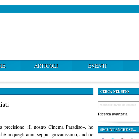
IE
ARTICOLI
EVENTI
CERCA NEL SITO
iati
Ricerca avanzata
la precisione «Il nostro Cinema Paradiso», ho
SEGUICI ANCHE SU...
hè in quegli anni, seppur giovanissimo, anch'io