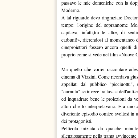
passavo le mie domeniche con la dopp
Moderno.
A tal riguardo devo ringraziare Docto
tempo: l'origine del soprannome Mo
capitava, infatti,tra le altre, di sen
carbuni!», riferendosi al momentaneo 
cineproiettori fossero ancora quelli
proprio come si vede nel film «Nuovo 
Ma quello che vorrei raccontare ades
cinema di Vizzini. Come ricordava gius
appellati dal pubblico "picciuottu", 
"curnutu" se invece trattavasi dell'anti
ed inquadrare bene le proiezioni da ve
attori che lo interpretavano. Era uno
divertente episodio comico svoltosi in 
dei protagonisti.
Pellicola iniziata da qualche minuto
silenziosamente nella trama avvincente d