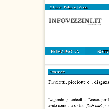
Chi siamo
|
Redazione
|
Contatti
PRIMA PAGINA
NOTIZ
Terza pagina
Picciotti, picciotte e... disgazz
Leggendo gli articoli di Doctor, per 
avuto come una sorta di
flash-back
poic