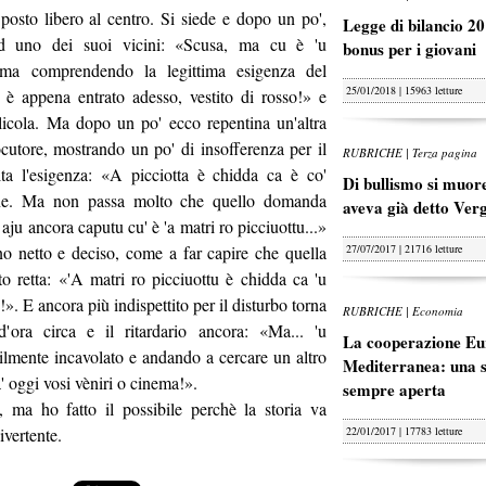
 posto libero al centro. Si siede e dopo un po',
Legge di bilancio 20
ad uno dei suoi vicini: «Scusa, ma cu è 'u
bonus per i giovani
to ma comprendendo la legittima esigenza del
25/01/2018 | 15963 letture
che è appena entrato adesso, vestito di rosso!» e
licola. Ma dopo un po' ecco repentina un'altra
ocutore, mostrando un po' di insofferenza per il
RUBRICHE | Terza pagina
a l'esigenza: «A picciotta è chidda ca è co'
Di bullismo si muore
sione. Ma non passa molto che quello domanda
aveva già detto Ver
aju ancora caputu cu' è 'a matri ro picciuottu...»
tono netto e deciso, come a far capire che quella
27/07/2017 | 21716 letture
to retta: «'A matri ro picciuottu è chidda ca 'u
. E ancora più indispettito per il disturbo torna
RUBRICHE | Economia
'ora circa e il ritardario ancora: «Ma... 'u
La cooperazione Eu
ibilmente incavolato e andando a cercare un altro
Mediterranea: una s
' oggi vosi vèniri o cinema!».
sempre aperta
o, ma ho fatto il possibile perchè la storia va
ivertente.
22/01/2017 | 17783 letture