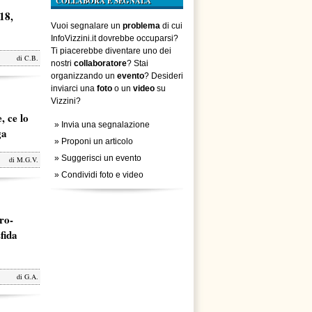
COLLABORA E SEGNALA
18,
Vuoi segnalare un
problema
di cui
InfoVizzini.it dovrebbe occuparsi?
Ti piacerebbe diventare uno dei
di
C.B.
nostri
collaboratore
? Stai
organizzando un
evento
? Desideri
inviarci una
foto
o un
video
su
Vizzini?
, ce lo
»
Invia una segnalazione
ga
»
Proponi un articolo
»
Suggerisci un evento
di
M.G.V.
»
Condividi foto e video
ro-
fida
di
G.A.