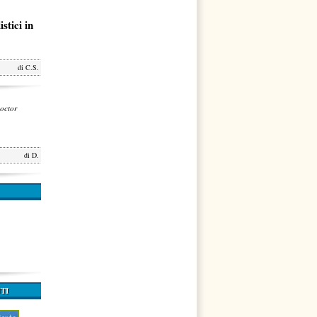
stici in
di
C.S.
octor
di
D.
TI