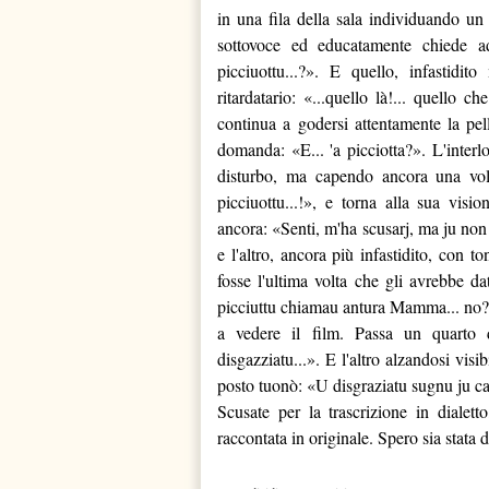
in una fila della sala individuando un
sottovoce ed educatamente chiede 
picciuottu...?». E quello, infastidi
ritardatario: «...quello là!... quello 
continua a godersi attentamente la pel
domanda: «E... 'a picciotta?». L'interl
disturbo, ma capendo ancora una volt
picciuottu...!», e torna alla sua vi
ancora: «Senti, m'ha scusarj, ma ju non 
e l'altro, ancora più infastidito, con 
fosse l'ultima volta che gli avrebbe da
picciuttu chiamau antura Mamma... no?!»
a vedere il film. Passa un quarto d
disgazziatu...». E l'altro alzandosi vis
posto tuonò: «U disgraziatu sugnu ju ca
Scusate per la trascrizione in dialett
raccontata in originale. Spero sia stata d