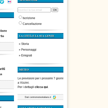
NEWSLETTER
Iscrizione
Cancellazione
atore
rto
LA CITTÀ E LA SUA GENTE
»
Storia
»
Personaggi
»
Emigrati
etti
METEO
ms
Le previsioni per i prossimi 7 giorni
a Vizzini.
Per i dettagli
clicca qui
.
Dati
centrometeoitaliano.it
za