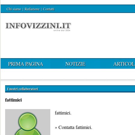
Chi siamo
|
Redazione
|
Contatti
PRIMA PAGINA
NOTIZIE
ARTICOL
I nostri collaboratori
fattimiei
fattimiei.
»
Contatta fattimiei
.