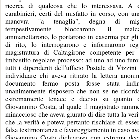
ricerca di qualcosa che lo interessava. A 
carabinieri, certi del misfatto in corso, con u
manovra "a tenaglia", degna di migl
tempestivamente bloccarono il malca
ammanettarono, lo portarono in caserma per gli
di rito, lo interrogarono e informarono reg
magistratura di Caltagirone competente per t
imbastito regolare processo: ad uno ad uno furo
tutti i dipendenti dell'ufficio Postale di Vizzini
individuare chi aveva ritirato la lettera anon
documento fermo posta fosse stata indiri
unanimemente risposero che non se ne ricorda
estremamente tenace e deciso su quanto d
Giovannino Costa, al quale il magistrato ramm
minaccioso che aveva giurato di dire tutta la verit
che la verità e poteva pertanto rischiare di esse
falsa testimonianza e favoreggiamento in caso av
Giovannino Costa dichiarava con estrema dec