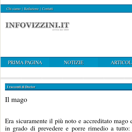
Chi siamo
|
Redazione
|
Contatti
PRIMA PAGINA
NOTIZIE
ARTICOL
I racconti di Doctor
Il mago
Era sicuramente il più noto e accreditato mago 
in grado di prevedere e porre rimedio a tutto: 