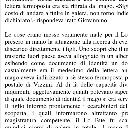
lettera fermoposta era sta ritirata dal mago. «Sig
costo di andare a finire in galera, non torno indi
dichiarato!» rispondeva irato Giovannino.
Le cose erano messe veramente male per il Lo
presero in mano la situazione alla ricerca di eve
discarico direttamente i figli. Uno scoprì che il 
trasferte fuori paese aveva alloggiato in un alb
esibendo come documento di identità un d
casualmente era il medesimo della lettera a
mago aveva indirizzato a sè stesso fermoposta pr
postale di Vizzini. Al di là delle capacità div
inquirenti, oggettivamente quanti potevano sape
di quale documento di identità il mago si era serv
Il figlio informò prontamente i ccarabinieri de
scoperta, i quali informarono altrettanto p
magistratura competente, il Lo Bue fu sca
quindici giorni di galera in totale, il mago f