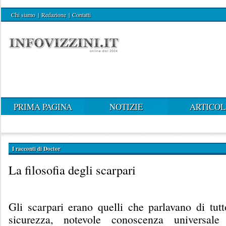
Chi siamo
|
Redazione
|
Contatti
PRIMA PAGINA
NOTIZIE
ARTICOL
I racconti di Doctor
La filosofia degli scarpari
Gli scarpari erano quelli che parlavano di tut
sicurezza, notevole conoscenza universale