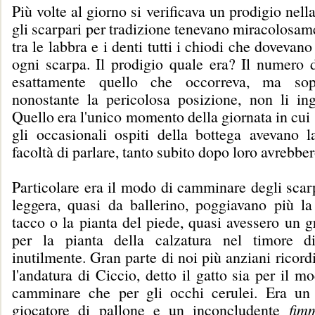
Più volte al giorno si verificava un prodigio nell
gli scarpari per tradizione tenevano miracolosam
tra le labbra e i denti tutti i chiodi che dovevano
ogni scarpa. Il prodigio quale era? Il numero d
esattamente quello che occorreva, ma sopr
nonostante la pericolosa posizione, non li in
Quello era l'unico momento della giornata in cui s
gli occasionali ospiti della bottega avevano 
facoltà di parlare, tanto subito dopo loro avrebbe
Particolare era il modo di camminare degli scar
leggera, quasi da ballerino, poggiavano più la
tacco o la pianta del piede, quasi avessero un g
per la pianta della calzatura nel timore d
inutilmente. Gran parte di noi più anziani ricor
l'andatura di Ciccio, detto il gatto sia per il m
camminare che per gli occhi cerulei. Era un
giocatore di pallone e un inconcludente
fim