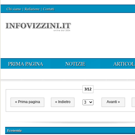
Chi siamo
|
Redazione
|
Contatti
PRIMA PAGINA
NOTIZIE
ARTICOL
3/12
« Prima pagina
« Indietro
Avanti »
Economia