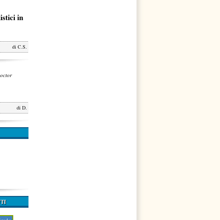
stici in
di
C.S.
octor
di
D.
TI