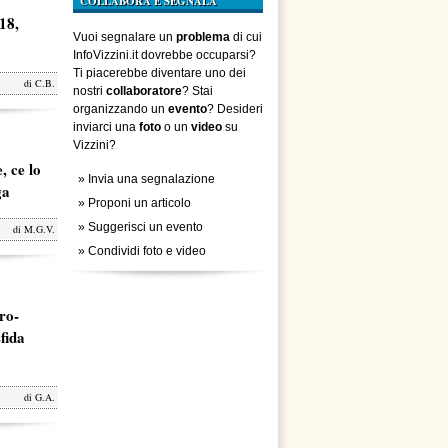
COLLABORA E SEGNALA
18,
Vuoi segnalare un
problema
di cui
InfoVizzini.it dovrebbe occuparsi?
Ti piacerebbe diventare uno dei
di
C.B.
nostri
collaboratore
? Stai
organizzando un
evento
? Desideri
inviarci una
foto
o un
video
su
Vizzini?
, ce lo
»
Invia una segnalazione
ga
»
Proponi un articolo
»
Suggerisci un evento
di
M.G.V.
»
Condividi foto e video
ro-
fida
di
G.A.