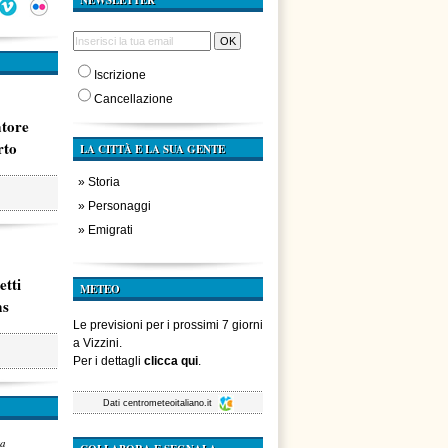
NEWSLETTER
Iscrizione
Cancellazione
atore
rto
LA CITTÀ E LA SUA GENTE
»
Storia
»
Personaggi
»
Emigrati
etti
METEO
ms
Le previsioni per i prossimi 7 giorni
a Vizzini.
Per i dettagli
clicca qui
.
Dati
centrometeoitaliano.it
za