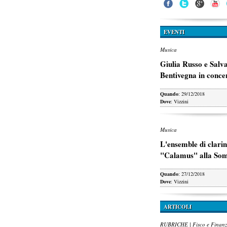
EVENTI
Musica
Giulia Russo e Salv
Bentivegna in conce
Quando
: 29/12/2018
Dove
: Vizzini
Musica
L'ensemble di clarin
"Calamus" alla So
Quando
: 27/12/2018
Dove
: Vizzini
ARTICOLI
RUBRICHE | Fisco e Finan