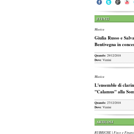
EVENTI
Musica
Giulia Russo e Salv
Bentivegna in conce
Quando
: 29/12/2018
Dove
: Vizzini
Musica
L'ensemble di clarin
"Calamus" alla So
Quando
: 27/12/2018
Dove
: Vizzini
ARTICOLI
RUBRICHE | Fisco e Finan