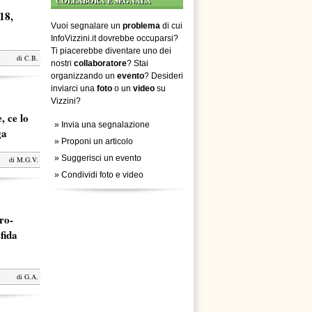
COLLABORA E SEGNALA
18,
Vuoi segnalare un
problema
di cui
InfoVizzini.it dovrebbe occuparsi?
Ti piacerebbe diventare uno dei
di
C.B.
nostri
collaboratore
? Stai
organizzando un
evento
? Desideri
inviarci una
foto
o un
video
su
Vizzini?
, ce lo
»
Invia una segnalazione
ga
»
Proponi un articolo
»
Suggerisci un evento
di
M.G.V.
»
Condividi foto e video
ro-
fida
di
G.A.