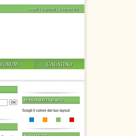
Accedi
|
Registrati
|
Recupera dati
FORUM
CALATINO
PERSONALIZZA IL SITO
Scegli il colore del tuo layout: