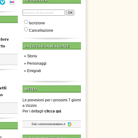
NEWSLETTER
Iscrizione
Cancellazione
atore
rto
LA CITTÀ E LA SUA GENTE
»
Storia
»
Personaggi
»
Emigrati
etti
METEO
ms
Le previsioni per i prossimi 7 giorni
a Vizzini.
Per i dettagli
clicca qui
.
Dati
centrometeoitaliano.it
za