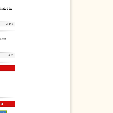
stici in
di
C.S.
octor
di
D.
TI