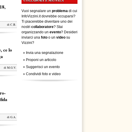
COLLABORA E SEGNALA
18,
Vuoi segnalare un
problema
di cui
InfoVizzini.it dovrebbe occuparsi?
Ti piacerebbe diventare uno dei
di
C.B.
nostri
collaboratore
? Stai
organizzando un
evento
? Desideri
inviarci una
foto
o un
video
su
Vizzini?
, ce lo
»
Invia una segnalazione
ga
»
Proponi un articolo
»
Suggerisci un evento
di
M.G.V.
»
Condividi foto e video
ro-
fida
di
G.A.