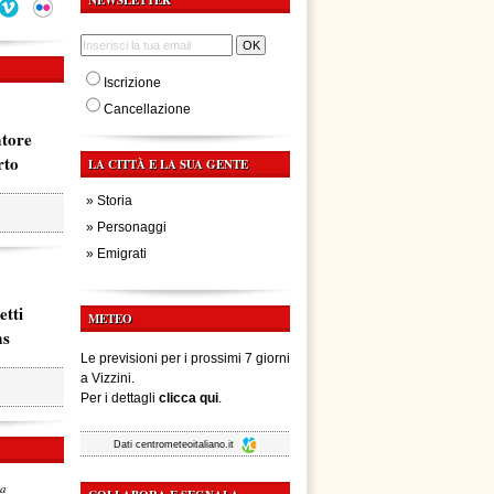
NEWSLETTER
Iscrizione
Cancellazione
atore
rto
LA CITTÀ E LA SUA GENTE
»
Storia
»
Personaggi
»
Emigrati
etti
METEO
ms
Le previsioni per i prossimi 7 giorni
a Vizzini.
Per i dettagli
clicca qui
.
Dati
centrometeoitaliano.it
za