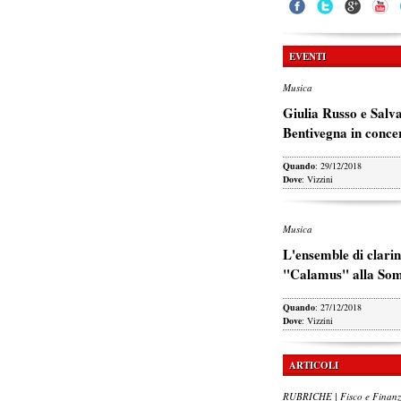
EVENTI
Musica
Giulia Russo e Salv
Bentivegna in conce
Quando
: 29/12/2018
Dove
: Vizzini
Musica
L'ensemble di clarin
"Calamus" alla So
Quando
: 27/12/2018
Dove
: Vizzini
ARTICOLI
RUBRICHE | Fisco e Finan