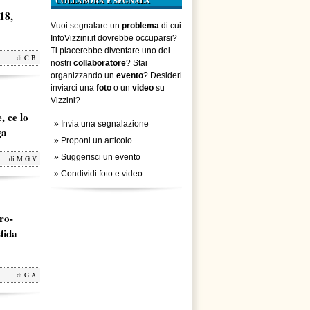
COLLABORA E SEGNALA
18,
Vuoi segnalare un
problema
di cui
InfoVizzini.it dovrebbe occuparsi?
Ti piacerebbe diventare uno dei
di
C.B.
nostri
collaboratore
? Stai
organizzando un
evento
? Desideri
inviarci una
foto
o un
video
su
Vizzini?
, ce lo
»
Invia una segnalazione
ga
»
Proponi un articolo
»
Suggerisci un evento
di
M.G.V.
»
Condividi foto e video
ro-
fida
di
G.A.