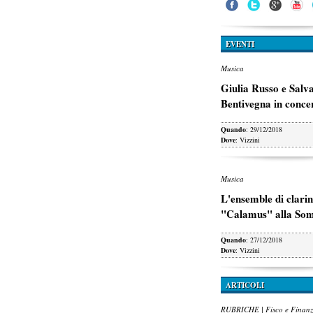
EVENTI
Musica
Giulia Russo e Salv
Bentivegna in conce
Quando
: 29/12/2018
Dove
: Vizzini
Musica
L'ensemble di clarin
"Calamus" alla So
Quando
: 27/12/2018
Dove
: Vizzini
ARTICOLI
RUBRICHE | Fisco e Finan