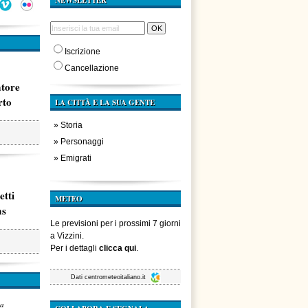
NEWSLETTER
Iscrizione
Cancellazione
atore
rto
LA CITTÀ E LA SUA GENTE
»
Storia
»
Personaggi
»
Emigrati
etti
METEO
ms
Le previsioni per i prossimi 7 giorni
a Vizzini.
Per i dettagli
clicca qui
.
Dati
centrometeoitaliano.it
za