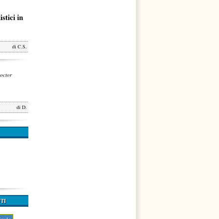
stici in
di
C.S.
octor
di
D.
TI