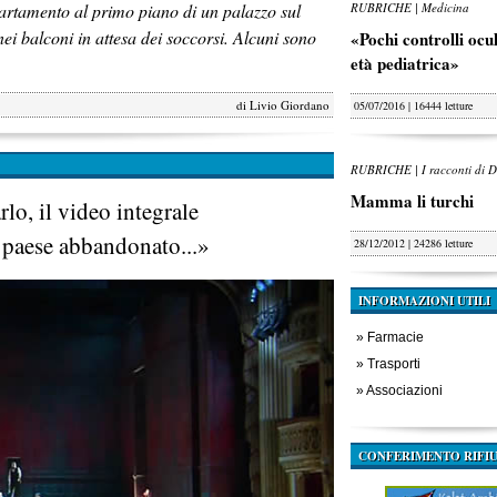
artamento al primo piano di un palazzo sul
RUBRICHE | Medicina
 nei balconi in attesa dei soccorsi. Alcuni sono
«Pochi controlli oculi
età pediatrica»
di
Livio Giordano
05/07/2016 | 16444 letture
RUBRICHE | I racconti di D
Mamma li turchi
rlo, il video integrale
 paese abbandonato...»
28/12/2012 | 24286 letture
INFORMAZIONI UTILI
»
Farmacie
»
Trasporti
»
Associazioni
CONFERIMENTO RIFIU