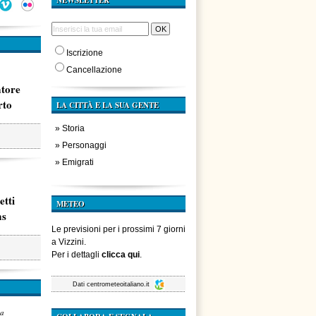
NEWSLETTER
Iscrizione
Cancellazione
atore
rto
LA CITTÀ E LA SUA GENTE
»
Storia
»
Personaggi
»
Emigrati
etti
METEO
ms
Le previsioni per i prossimi 7 giorni
a Vizzini.
Per i dettagli
clicca qui
.
Dati
centrometeoitaliano.it
za