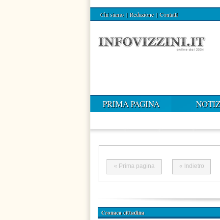
Chi siamo
|
Redazione
|
Contatti
PRIMA PAGINA
NOTIZ
« Prima pagina
« Indietro
Cronaca cittadina