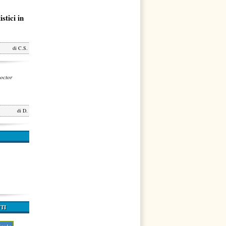
stici in
di
C.S.
octor
di
D.
TI