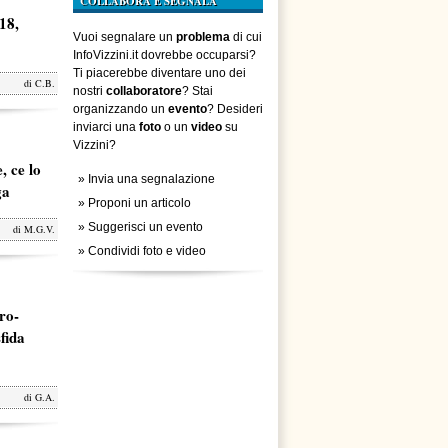
COLLABORA E SEGNALA
18,
Vuoi segnalare un
problema
di cui
InfoVizzini.it dovrebbe occuparsi?
Ti piacerebbe diventare uno dei
di
C.B.
nostri
collaboratore
? Stai
organizzando un
evento
? Desideri
inviarci una
foto
o un
video
su
Vizzini?
, ce lo
»
Invia una segnalazione
ga
»
Proponi un articolo
»
Suggerisci un evento
di
M.G.V.
»
Condividi foto e video
ro-
fida
di
G.A.