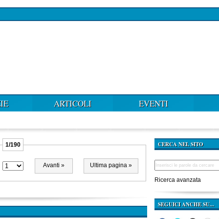
IE
ARTICOLI
EVENTI
CERCA NEL SITO
1/190
Avanti »
Ultima pagina »
Ricerca avanzata
SEGUICI ANCHE SU...