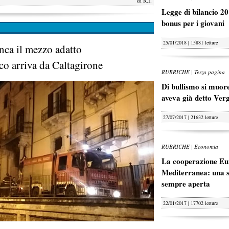
di
R.I.
Legge di bilancio 20
bonus per i giovani
25/01/2018 | 15881 letture
ca il mezzo adatto
co arriva da Caltagirone
RUBRICHE | Terza pagina
Di bullismo si muore
aveva già detto Ver
27/07/2017 | 21632 letture
RUBRICHE | Economia
La cooperazione Eu
Mediterranea: una s
sempre aperta
22/01/2017 | 17702 letture