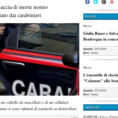
naccia di morte nonno
tato dai carabinieri
EVENTI
Musica
Giulia Russo e Salv
Bentivegna in conce
Quando
: 29/12/2018
Dove
: Vizzini
Musica
L'ensemble di clarin
"Calamus" alla So
Quando
: 27/12/2018
Dove
: Vizzini
 un coltello da macellaio e di un cellulare
ARTICOLI
na si sono rifiutati di ospitarlo ai domiciliari.
RUBRICHE | Fisco e Finan