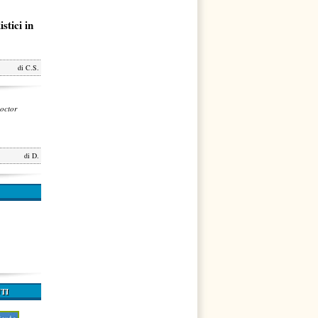
stici in
di
C.S.
octor
di
D.
TI