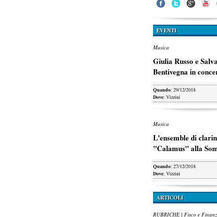
EVENTI
Musica
Giulia Russo e Salv
Bentivegna in conce
Quando
: 29/12/2018
Dove
: Vizzini
Musica
L'ensemble di clarin
"Calamus" alla So
Quando
: 27/12/2018
Dove
: Vizzini
ARTICOLI
RUBRICHE | Fisco e Finan