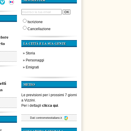
NEWSLETTER
Iscrizione
Cancellazione
atore
rto
LA CITTÀ E LA SUA GENTE
»
Storia
»
Personaggi
»
Emigrati
etti
METEO
ms
Le previsioni per i prossimi 7 giorni
a Vizzini.
Per i dettagli
clicca qui
.
Dati
centrometeoitaliano.it
za