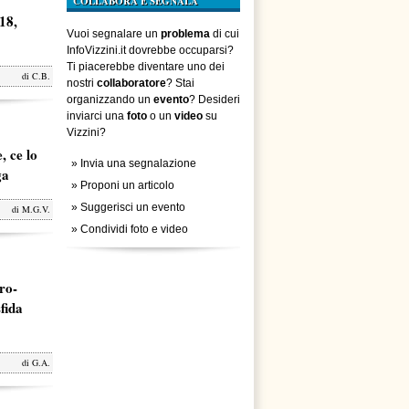
COLLABORA E SEGNALA
18,
Vuoi segnalare un
problema
di cui
InfoVizzini.it dovrebbe occuparsi?
Ti piacerebbe diventare uno dei
di
C.B.
nostri
collaboratore
? Stai
organizzando un
evento
? Desideri
inviarci una
foto
o un
video
su
Vizzini?
, ce lo
»
Invia una segnalazione
ga
»
Proponi un articolo
»
Suggerisci un evento
di
M.G.V.
»
Condividi foto e video
ro-
fida
di
G.A.