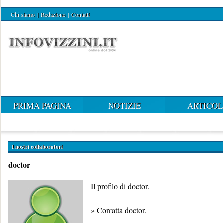
Chi siamo
|
Redazione
|
Contatti
PRIMA PAGINA
NOTIZIE
ARTICOL
I nostri collaboratori
doctor
Il profilo di doctor.
»
Contatta doctor
.