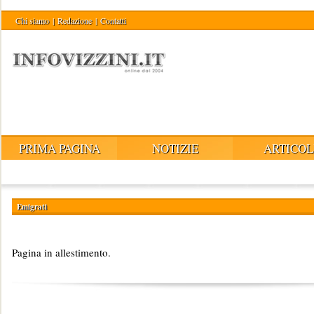
Chi siamo
|
Redazione
|
Contatti
PRIMA PAGINA
NOTIZIE
ARTICOL
Emigrati
Pagina in allestimento.