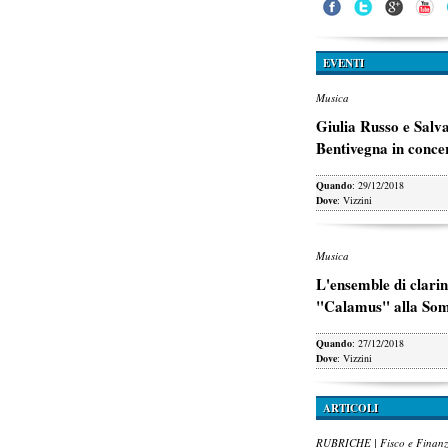
EVENTI
Musica
Giulia Russo e Salv
Bentivegna in conce
Quando
: 29/12/2018
Dove
: Vizzini
Musica
L'ensemble di clarin
"Calamus" alla So
Quando
: 27/12/2018
Dove
: Vizzini
ARTICOLI
RUBRICHE | Fisco e Finan