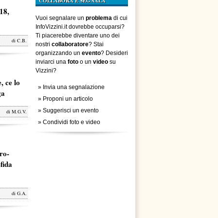
COLLABORA E SEGNALA
18,
Vuoi segnalare un
problema
di cui
InfoVizzini.it dovrebbe occuparsi?
Ti piacerebbe diventare uno dei
di
C.B.
nostri
collaboratore
? Stai
organizzando un
evento
? Desideri
inviarci una
foto
o un
video
su
Vizzini?
, ce lo
»
Invia una segnalazione
ga
»
Proponi un articolo
»
Suggerisci un evento
di
M.G.V.
»
Condividi foto e video
ro-
fida
di
G.A.