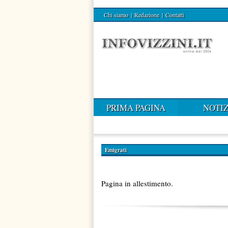
Chi siamo
|
Redazione
|
Contatti
PRIMA PAGINA
NOTIZ
Emigrati
Pagina in allestimento.