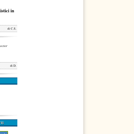
stici in
di
C.S.
octor
di
D.
TI