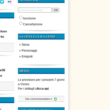
NEWSLETTER
Iscrizione
Cancellazione
atore
rto
LA CITTÀ E LA SUA GENTE
»
Storia
»
Personaggi
»
Emigrati
etti
METEO
ms
Le previsioni per i prossimi 7 giorni
a Vizzini.
Per i dettagli
clicca qui
.
Dati
centrometeoitaliano.it
za