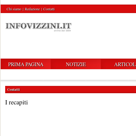
Chi siamo
|
Redazione
|
Contatti
PRIMA PAGINA
NOTIZIE
ARTICOL
Contatti
I recapiti