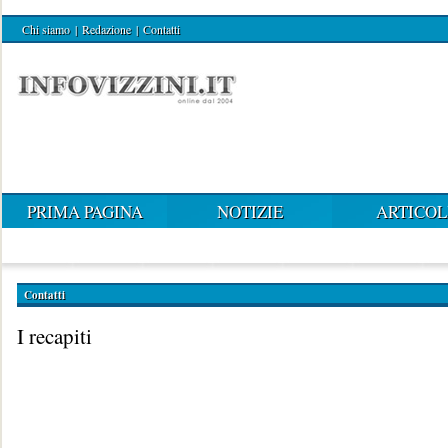
Chi siamo
|
Redazione
|
Contatti
PRIMA PAGINA
NOTIZIE
ARTICOL
Contatti
I recapiti