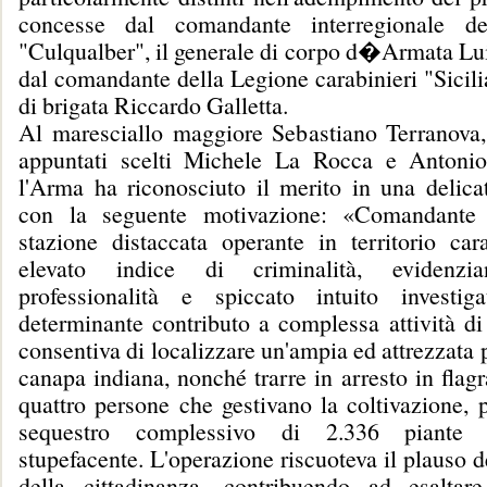
concesse dal comandante interregionale dei
"Culqualber", il generale di corpo d�Armata Lui
dal comandante della Legione carabinieri "Sicilia
di brigata Riccardo Galletta.
Al maresciallo maggiore Sebastiano Terranova,
appuntati scelti Michele La Rocca e Antonio
l'Arma ha riconosciuto il merito in una delica
con la seguente motivazione: «Comandante
stazione distaccata operante in territorio cara
elevato indice di criminalità, evidenzi
professionalità e spiccato intuito investiga
determinante contributo a complessa attività di
consentiva di localizzare un'ampia ed attrezzata 
canapa indiana, nonché trarre in arresto in flagr
quattro persone che gestivano la coltivazione, 
sequestro complessivo di 2.336 piante 
stupefacente. L'operazione riscuoteva il plauso de
della cittadinanza, contribuendo ad esaltare