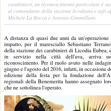
carabinieri, un riconoscimento particolare è sta
al comandante della stazione licodiana e agli a
Michele La Rocca e Antonio Gimmillaro.
A distanza di quasi due anni da un'operazione d
impatto, per il maresciallo Sebastiano Terranov
della stazione dei carabinieri di Licodia Eubea, e
in servizio nella città dell'uva, arriva u
riconoscimento. Per il ruolo avuto nelle indagini
giugno e l'agosto del 2016, infatti, in occasione 
edizione della festa per la fondazione dell'A
regionali della Benemerita hanno assegnato lo
che ne sottolinea l'operato.