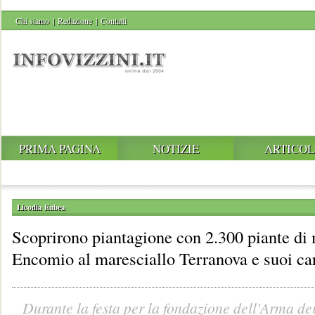
Chi siamo
|
Redazione
|
Contatti
PRIMA PAGINA
NOTIZIE
ARTICOL
Licodia Eubea
Scoprirono piantagione con 2.300 piante di
Encomio al maresciallo Terranova e suoi car
Durante la festa per la fondazione dell'Arma de