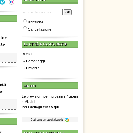
NEWSLETTER
Iscrizione
Cancellazione
atore
rto
LA CITTÀ E LA SUA GENTE
»
Storia
»
Personaggi
»
Emigrati
etti
METEO
ms
Le previsioni per i prossimi 7 giorni
a Vizzini.
Per i dettagli
clicca qui
.
Dati
centrometeoitaliano.it
za