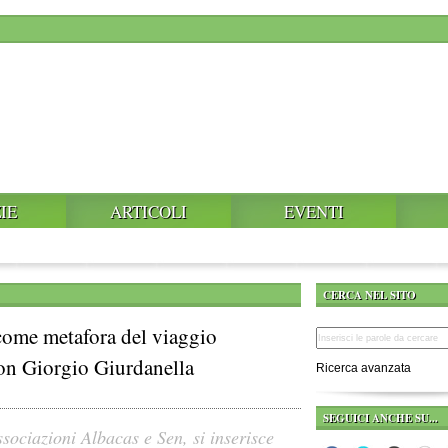
IE
ARTICOLI
EVENTI
CERCA NEL SITO
a come metafora del viaggio
on Giorgio Giurdanella
Ricerca avanzata
SEGUICI ANCHE SU...
ssociazioni Albacas e Sen, si inserisce