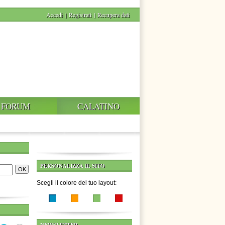
Accedi
|
Registrati
|
Recupera dati
FORUM
CALATINO
PERSONALIZZA IL SITO
Scegli il colore del tuo layout: