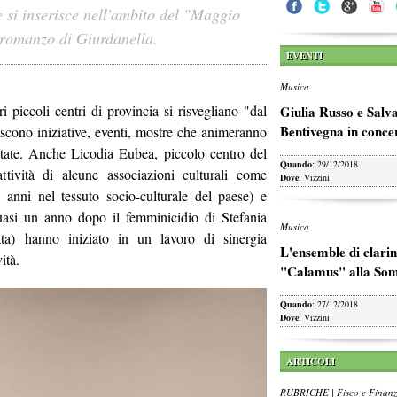
e si inserisce nell'ambito del "Maggio
il romanzo di Giurdanella.
EVENTI
Musica
ri piccoli centri di provincia si risvegliano "dal
Giulia Russo e Salv
Bentivegna in conce
riscono iniziative, eventi, mostre che animeranno
'estate. Anche Licodia Eubea, piccolo centro del
Quando
: 29/12/2018
attività di alcune associazioni culturali come
Dove
: Vizzini
 anni nel tessuto socio-culturale del paese) e
uasi un anno dopo il femminicidio di Stefania
Musica
ata) hanno iniziato in un lavoro di sinergia
L'ensemble di clarin
ità.
"Calamus" alla So
Quando
: 27/12/2018
Dove
: Vizzini
ARTICOLI
RUBRICHE | Fisco e Finan