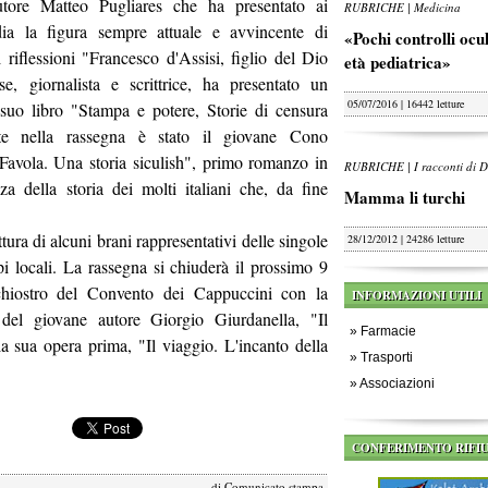
utore Matteo Pugliares che ha presentato ai
RUBRICHE | Medicina
dia la figura sempre attuale e avvincente di
«Pochi controlli oculi
 riflessioni "Francesco d'Assisi, figlio del Dio
età pediatrica»
se, giornalista e scrittrice, ha presentato un
05/07/2016 | 16442 letture
 suo libro "Stampa e potere, Storie di censura
ente nella rassegna è stato il giovane Cono
avola. Una storia siculish", primo romanzo in
RUBRICHE | I racconti di D
za della storia dei molti italiani che, da fine
Mamma li turchi
ttura di alcuni brani rappresentativi delle singole
28/12/2012 | 24286 letture
pi locali. La rassegna si chiuderà il prossimo 9
chiostro del Convento dei Cappuccini con la
INFORMAZIONI UTILI
del giovane autore Giorgio Giurdanella, "Il
»
Farmacie
la sua opera prima, "Il viaggio. L'incanto della
»
Trasporti
»
Associazioni
CONFERIMENTO RIFIU
di
Comunicato stampa