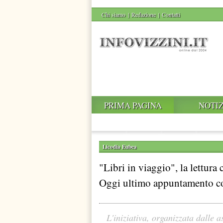
Chi siamo
|
Redazione
|
Contatti
PRIMA PAGINA
NOTIZ
Licodia Eubea
"Libri in viaggio", la lettur
Oggi ultimo appuntamento c
L'iniziativa, organizzata dalle a