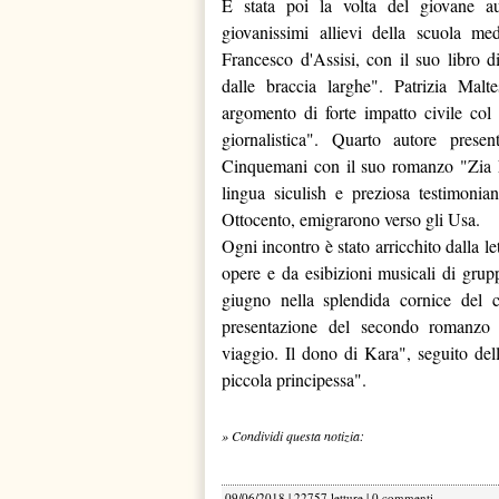
È stata poi la volta del giovane a
giovanissimi allievi della scuola me
Francesco d'Assisi, con il suo libro di
dalle braccia larghe". Patrizia Malte
argomento di forte impatto civile col
giornalistica". Quarto autore pres
Cinquemani con il suo romanzo "Zia F
lingua siculish e preziosa testimonian
Ottocento, emigrarono verso gli Usa.
Ogni incontro è stato arricchito dalla le
opere e da esibizioni musicali di grup
giugno nella splendida cornice del 
presentazione del secondo romanzo 
viaggio. Il dono di Kara", seguito del
piccola principessa".
» Condividi questa notizia:
09/06/2018 | 22757 letture |
0 commenti