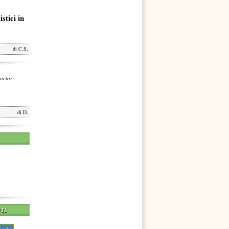
stici in
di
C.S.
octor
di
D.
TI