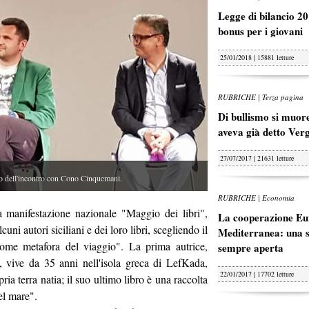
Legge di bilancio 20
bonus per i giovani
25/01/2018 | 15881 letture
RUBRICHE | Terza pagina
Di bullismo si muore
aveva già detto Ver
27/07/2017 | 21631 letture
ll'incontro con Cono Cinquemani.
RUBRICHE | Economia
 manifestazione nazionale "Maggio dei libri",
La cooperazione Eu
ni autori siciliani e dei loro libri, scegliendo il
Mediterranea: una s
ome metafora del viaggio". La prima autrice,
sempre aperta
, vive da 35 anni nell'isola greca di LefKada,
22/01/2017 | 17702 letture
a terra natia; il suo ultimo libro è una raccolta
el mare".