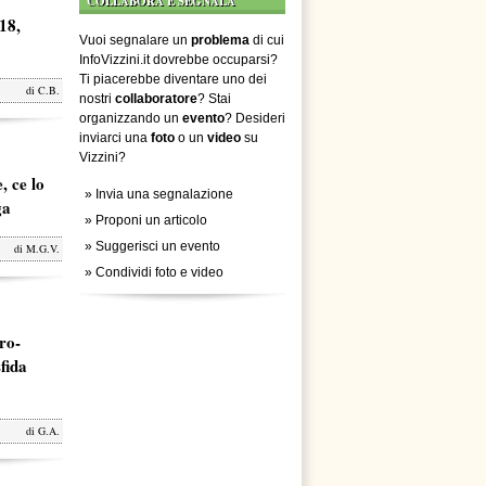
COLLABORA E SEGNALA
18,
Vuoi segnalare un
problema
di cui
InfoVizzini.it dovrebbe occuparsi?
Ti piacerebbe diventare uno dei
di
C.B.
nostri
collaboratore
? Stai
organizzando un
evento
? Desideri
inviarci una
foto
o un
video
su
Vizzini?
, ce lo
»
Invia una segnalazione
ga
»
Proponi un articolo
»
Suggerisci un evento
di
M.G.V.
»
Condividi foto e video
ro-
fida
di
G.A.