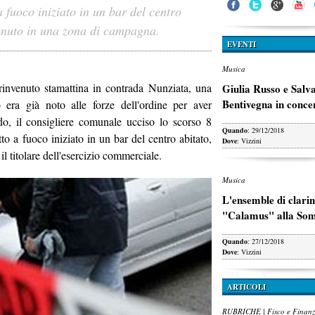
a fuoco iniziato in un bar del centro
nvenuto in una zona di campagna.
EVENTI
Musica
invenuto stamattina in contrada Nunziata, una
Giulia Russo e Salv
Bentivegna in conce
 era già noto alle forze dell'ordine per aver
do, il consigliere comunale ucciso lo scorso 8
Quando
: 29/12/2018
tto a fuoco iniziato in un bar del centro abitato,
Dove
: Vizzini
il titolare dell'esercizio commerciale.
Musica
L'ensemble di clarin
"Calamus" alla So
Quando
: 27/12/2018
Dove
: Vizzini
ARTICOLI
RUBRICHE | Fisco e Finan