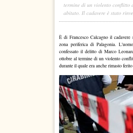
termine di un violento conflitto 
abitato. Il cadavere è stato ri
È di Francesco Calcagno il cadavere r
zona periferica di Palagonia. L'uomo
confessato il delitto di Marco Leonar
ottobre al termine di un violento confli
durante il quale era anche rimasto ferito 