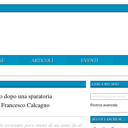
IE
ARTICOLI
EVENTI
CERCA NEL SITO
do dopo una sparatoria
ti Francesco Calcagno
Ricerca avanzata
SEGUICI ANCHE SU...
tto avvenuto poco meno di un anno fa al