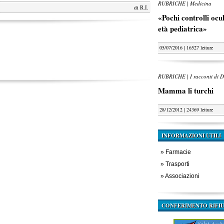
RUBRICHE | Medicina
di
R.I.
«Pochi controlli oculi
età pediatrica»
05/07/2016 | 16527 letture
RUBRICHE | I racconti di D
Mamma li turchi
28/12/2012 | 24369 letture
INFORMAZIONI UTILI
»
Farmacie
»
Trasporti
»
Associazioni
CONFERIMENTO RIFIU