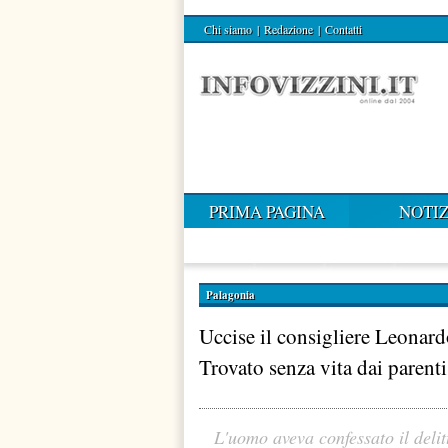
Chi siamo
|
Redazione
|
Contatti
PRIMA PAGINA
NOTIZ
Palagonia
Uccise il consigliere Leonar
Trovato senza vita dai paren
L'uomo aveva confessato il deli