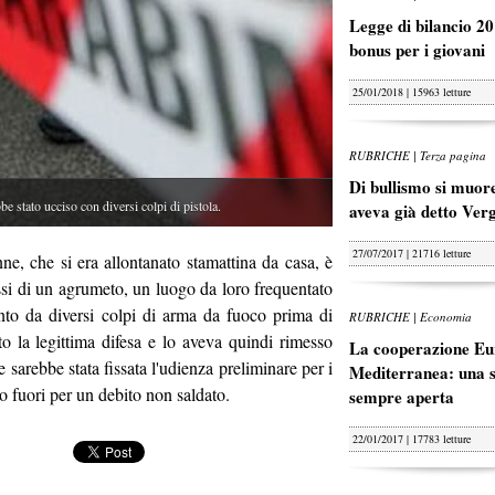
Legge di bilancio 20
bonus per i giovani
25/01/2018 | 15963 letture
RUBRICHE | Terza pagina
Di bullismo si muore
to ucciso con diversi colpi di pistola.
aveva già detto Ver
27/07/2017 | 21716 letture
ne, che si era allontanato stamattina da casa, è
ressi di un agrumeto, un luogo da loro frequentato
nto da diversi colpi di arma da fuoco prima di
RUBRICHE | Economia
to la legittima difesa e lo aveva quindi rimesso
La cooperazione Eu
sarebbe stata fissata l'udienza preliminare per i
Mediterranea: una s
tto fuori per un debito non saldato.
sempre aperta
22/01/2017 | 17783 letture