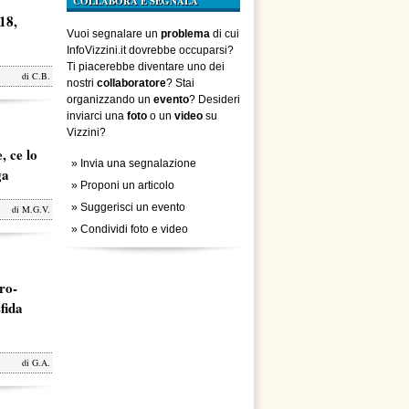
COLLABORA E SEGNALA
18,
Vuoi segnalare un
problema
di cui
InfoVizzini.it dovrebbe occuparsi?
Ti piacerebbe diventare uno dei
di
C.B.
nostri
collaboratore
? Stai
organizzando un
evento
? Desideri
inviarci una
foto
o un
video
su
Vizzini?
, ce lo
»
Invia una segnalazione
ga
»
Proponi un articolo
»
Suggerisci un evento
di
M.G.V.
»
Condividi foto e video
ro-
fida
di
G.A.