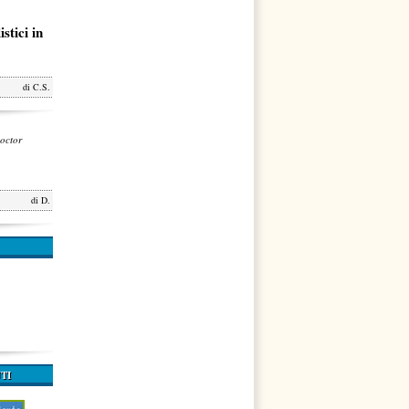
stici in
di
C.S.
octor
di
D.
TI