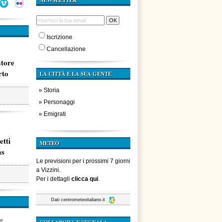
NEWSLETTER
Iscrizione
Cancellazione
atore
rto
LA CITTÀ E LA SUA GENTE
»
Storia
»
Personaggi
»
Emigrati
etti
METEO
ms
Le previsioni per i prossimi 7 giorni
a Vizzini.
Per i dettagli
clicca qui
.
Dati
centrometeoitaliano.it
za