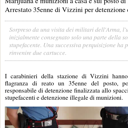
Marijuana e munizioni a casa e sul posto di
Arrestato 35enne di Vizzini per detenzione 
Sorpreso da una visita dei militari dell'Arma, l
inizialmente consegnato solo una parte della s
stupefacente. Una successiva perquisizione ha 
rinvenire due cartucce.
I carabinieri della stazione di Vizzini hanno
flagranza di reato un 35enne del posto, poi
responsabile di detenzione finalizzata allo spacc
stupefacenti e detenzione illegale di munizioni.