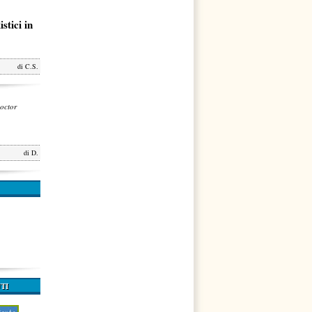
stici in
di
C.S.
octor
di
D.
TI