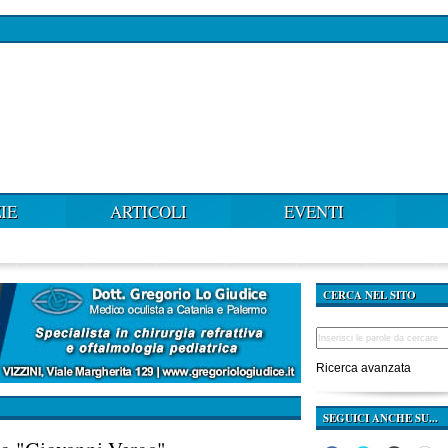
IE
ARTICOLI
EVENTI
CERCA NEL SITO
Ricerca avanzata
SEGUICI ANCHE SU...