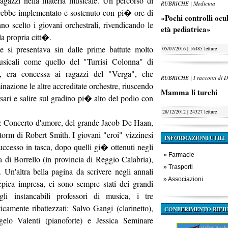
ragazzi nella materia musicale. Un percorso di
RUBRICHE | Medicina
drebbe implementato e sostenuto con pi� ore di
«Pochi controlli oculi
 scelto i giovani orchestrali, rivendicando le
età pediatrica»
la propria citt�.
 si presentava sin dalle prime battute molto
05/07/2016 | 16485 letture
 musicali come quello del "Turrisi Colonna" di
i, era concessa ai ragazzi del "Verga", che
RUBRICHE | I racconti di D
nazione le altre accreditate orchestre, riuscendo
Mamma li turchi
rsari e salire sul gradino pi� alto del podio con
28/12/2012 | 24327 letture
tre: Concerto d'amore, del grande Jacob De Haan,
orm di Robert Smith. I giovani "eroi" vizzinesi
INFORMAZIONI UTILI
uccesso in tasca, dopo quelli gi� ottenuti negli
»
Farmacie
a di Borrello (in provincia di Reggio Calabria),
»
Trasporti
. Un'altra bella pagina da scrivere negli annali
»
Associazioni
epica impresa, ci sono sempre stati dei grandi
li instancabili professori di musica, i tre
camente ribattezzati: Salvo Gangi (clarinetto),
CONFERIMENTO RIFIU
elo Valenti (pianoforte) e Jessica Seminare