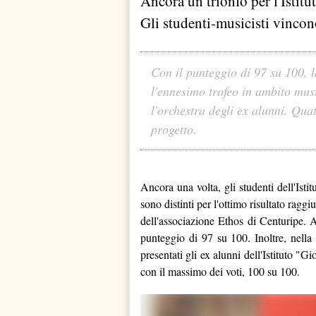
Ancora un trionfo per l'Istit
Gli studenti-musicisti vinco
Con il punteggio di 97 su 100, l
l'ennesimo trofeo in ambito mu
l'orchestra degli ex alunni. Qua
progetto.
Ancora una volta, gli studenti dell'Ist
sono distinti per l'ottimo risultato rag
dell'associazione Ethos di Centuripe. A
punteggio di 97 su 100. Inoltre, nella 
presentati gli ex alunni dell'Istituto "G
con il massimo dei voti, 100 su 100.