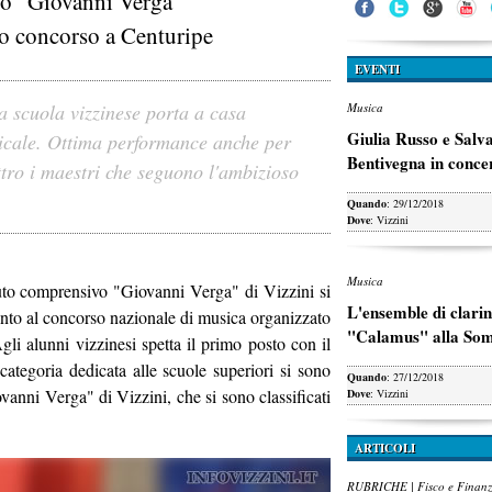
uto "Giovanni Verga"
no concorso a Centuripe
EVENTI
a scuola vizzinese porta a casa
Musica
Giulia Russo e Salv
sicale. Ottima performance anche per
Bentivegna in conce
ttro i maestri che seguono l'ambizioso
Quando
: 29/12/2018
Dove
: Vizzini
Musica
ituto comprensivo "Giovanni Verga" di Vizzini si
L'ensemble di clarin
giunto al concorso nazionale di musica organizzato
"Calamus" alla So
gli alunni vizzinesi spetta il primo posto con il
categoria dedicata alle scuole superiori si sono
Quando
: 27/12/2018
iovanni Verga" di Vizzini, che si sono classificati
Dove
: Vizzini
ARTICOLI
RUBRICHE | Fisco e Finan