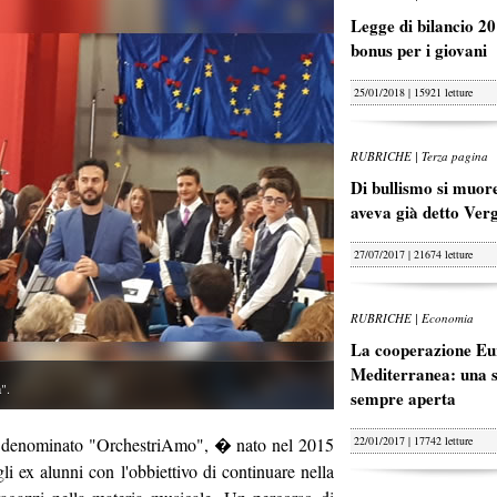
Legge di bilancio 20
bonus per i giovani
25/01/2018 | 15921 letture
RUBRICHE | Terza pagina
Di bullismo si muore
aveva già detto Ver
27/07/2017 | 21674 letture
RUBRICHE | Economia
La cooperazione Eu
Mediterranea: una s
".
sempre aperta
 denominato "OrchestriAmo", � nato nel 2015
22/01/2017 | 17742 letture
li ex alunni con l'obbiettivo di continuare nella