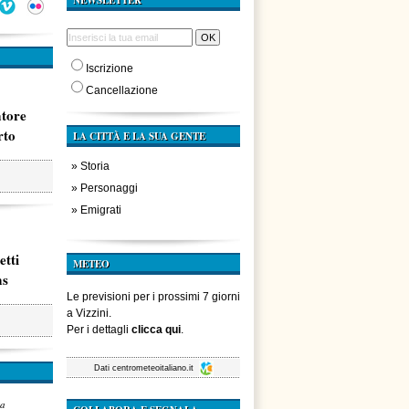
NEWSLETTER
Iscrizione
Cancellazione
atore
rto
LA CITTÀ E LA SUA GENTE
»
Storia
»
Personaggi
»
Emigrati
etti
METEO
ms
Le previsioni per i prossimi 7 giorni
a Vizzini.
Per i dettagli
clicca qui
.
Dati
centrometeoitaliano.it
za