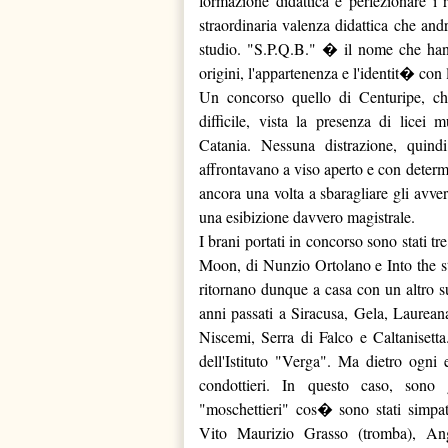
formazione didattica e perfezionare i 
straordinaria valenza didattica che an
studio. "S.P.Q.B." � il nome che hanno
origini, l'appartenenza e l'identit� con 
Un concorso quello di Centuripe, che
difficile, vista la presenza di licei
Catania. Nessuna distrazione, quind
affrontavano a viso aperto e con determi
ancora una volta a sbaragliare gli avve
una esibizione davvero magistrale.
I brani portati in concorso sono stati 
Moon, di Nunzio Ortolano e Into the st
ritornano dunque a casa con un altro s
anni passati a Siracusa, Gela, Laurean
Niscemi, Serra di Falco e Caltanisetta
dell'Istituto "Verga". Ma dietro ogni 
condottieri. In questo caso, sono g
"moschettieri" cos� sono stati simpati
Vito Maurizio Grasso (tromba), Ang