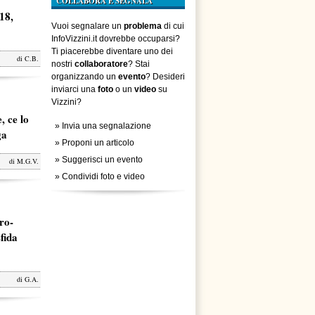
COLLABORA E SEGNALA
18,
Vuoi segnalare un
problema
di cui
InfoVizzini.it dovrebbe occuparsi?
Ti piacerebbe diventare uno dei
di
C.B.
nostri
collaboratore
? Stai
organizzando un
evento
? Desideri
inviarci una
foto
o un
video
su
Vizzini?
, ce lo
»
Invia una segnalazione
ga
»
Proponi un articolo
»
Suggerisci un evento
di
M.G.V.
»
Condividi foto e video
ro-
fida
di
G.A.