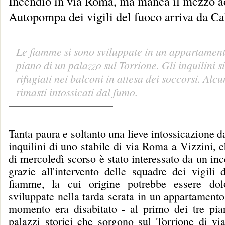
Incendio in via Roma, ma manca il mezzo a
Autopompa dei vigili del fuoco arriva da Ca
Le fiamme si sono sviluppate in un appartamen
piano di un palazzo sul Torrione. Gli inquilini s
rifugiati nei balconi in attesa dei soccorsi. Alc
rimasti intossicati dal fumo.
Tanta paura e soltanto una lieve intossicazione d
inquilini di uno stabile di via Roma a Vizzini, c
di mercoledì scorso è stato interessato da un i
grazie all'intervento delle squadre dei vigili 
fiamme, la cui origine potrebbe essere dol
sviluppate nella tarda serata in un appartamento
momento era disabitato - al primo dei tre pia
palazzi storici che sorgono sul Torrione di v