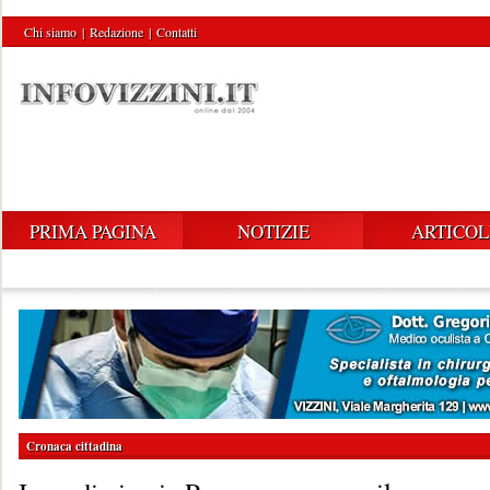
Chi siamo
|
Redazione
|
Contatti
PRIMA PAGINA
NOTIZIE
ARTICOL
Cronaca cittadina