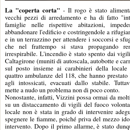
La "coperta corta"
- Il rogo è stato aliment
vecchi pezzi di arredamento e ha di fatto "int
famiglie nelle rispettive abitazioni, imped
abbandonare l'edificio e costringendole a rifugiar
e in un terrazzino per attendere i soccorsi e sfu
che nel frattempo si stava propagando ren
irrespirabile. L'incendio è stato spento dai vigil
Caltagirone (muniti di autoscala, autobotte e carr
sul posto insieme ai carabinieri della locale
quattro ambulanze del 118, che hanno prestato 
agli intossicati, evacuati dallo stabile. Tuttav
mette a nudo un problema non di poco conto.
Nonostante, infatti, Vizzini possa ormai da molt
su un distaccamento di vigili del fuoco volonta
locale non è stata in grado di intervenire adeg
spegnere le fiamme, poiché priva del mezzo idon
intervento. Dopo il primo allarme, è stato dunq