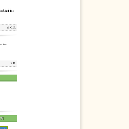
stici in
di
C.S.
octor
di
D.
TI