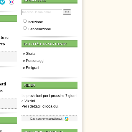
NEWSLETTER
Iscrizione
Cancellazione
atore
rto
LA CITTÀ E LA SUA GENTE
»
Storia
»
Personaggi
»
Emigrati
etti
METEO
ms
Le previsioni per i prossimi 7 giorni
a Vizzini.
Per i dettagli
clicca qui
.
Dati
centrometeoitaliano.it
za