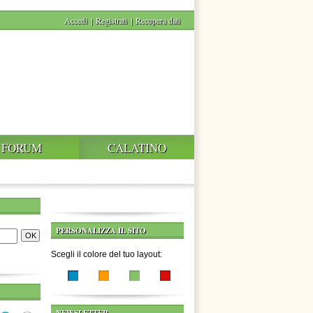
Accedi
|
Registrati
|
Recupera dati
FORUM
CALATINO
PERSONALIZZA IL SITO
Scegli il colore del tuo layout: