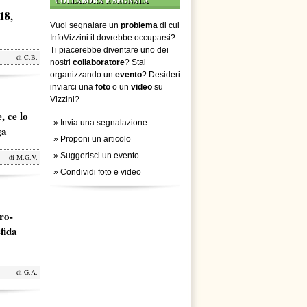
COLLABORA E SEGNALA
18,
Vuoi segnalare un
problema
di cui
InfoVizzini.it dovrebbe occuparsi?
Ti piacerebbe diventare uno dei
di
C.B.
nostri
collaboratore
? Stai
organizzando un
evento
? Desideri
inviarci una
foto
o un
video
su
Vizzini?
, ce lo
»
Invia una segnalazione
ga
»
Proponi un articolo
»
Suggerisci un evento
di
M.G.V.
»
Condividi foto e video
ro-
fida
di
G.A.