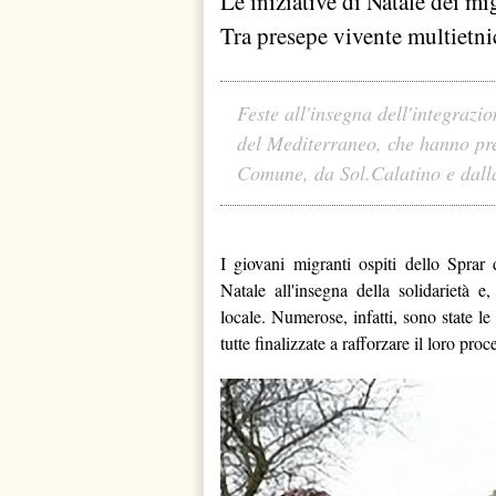
Le iniziative di Natale dei mi
Tra presepe vivente multietnic
Feste all'insegna dell'integrazio
del Mediterraneo, che hanno pre
Comune, da Sol.Calatino e dall
I giovani migranti ospiti dello Sprar
Natale all'insegna della solidarietà e
locale. Numerose, infatti, sono state le i
tutte finalizzate a rafforzare il loro pro