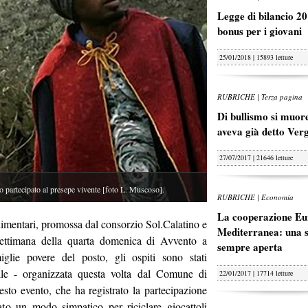
Legge di bilancio 20
bonus per i giovani
25/01/2018 | 15893 letture
RUBRICHE | Terza pagina
Di bullismo si muore
aveva già detto Ver
27/07/2017 | 21646 letture
tecipato al presepe vivente [foto L. Muscoso].
RUBRICHE | Economia
La cooperazione Eu
alimentari, promossa dal consorzio Sol.Calatino e
Mediterranea: una s
 settimana della quarta domenica di Avvento a
sempre aperta
iglie povere del posto, gli ospiti sono stati
obile - organizzata questa volta dal Comune di
22/01/2017 | 17714 letture
esto evento, che ha registrato la partecipazione
ato un modo simpatico per riciclare giocattoli