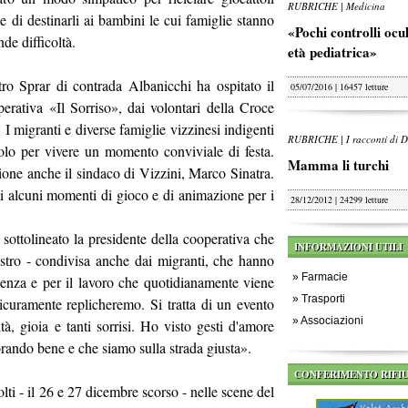
RUBRICHE | Medicina
ne di destinarli ai bambini le cui famiglie stanno
«Pochi controlli oculi
e difficoltà.
età pediatrica»
ntro Sprar di contrada Albanicchi ha ospitato il
05/07/2016 | 16457 letture
perativa «Il Sorriso», dai volontari della Croce
I migranti e diverse famiglie vizzinesi indigenti
RUBRICHE | I racconti di D
avolo per vivere un momento conviviale di festa.
Mamma li turchi
ione anche il sindaco di Vizzini, Marco Sinatra.
ti alcuni momenti di gioco e di animazione per i
28/12/2012 | 24299 letture
 sottolineato la presidente della cooperativa che
INFORMAZIONI UTILI
listro - condivisa anche dai migranti, che hanno
»
Farmacie
lienza e per il lavoro che quotidianamente viene
»
Trasporti
 sicuramente replicheremo. Si tratta di un evento
»
Associazioni
à, gioia e tanti sorrisi. Ho visto gesti d'amore
rando bene e che siamo sulla strada giusta».
CONFERIMENTO RIFIU
volti - il 26 e 27 dicembre scorso - nelle scene del