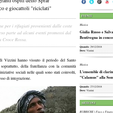
granti ospiti dello Sprar
o e giocattoli "riciclati"
EVENTI
ne per i rifugiati provenienti dalle coste
Musica
Giulia Russo e Salv
so parte ad alcuni eventi promossi dal
Bentivegna in conce
a Croce Rossa.
Quando
: 29/12/2018
Dove
: Vizzini
 di Vizzini hanno vissuto il periodo del Santo
Musica
, soprattutto, della fratellanza con la comunità
L'ensemble di clarin
niziative sociali nelle quali sono stati coinvolti,
"Calamus" alla So
cesso di integrazione.
Quando
: 27/12/2018
Dove
: Vizzini
ARTICOLI
RUBRICHE | Fisco e Finan