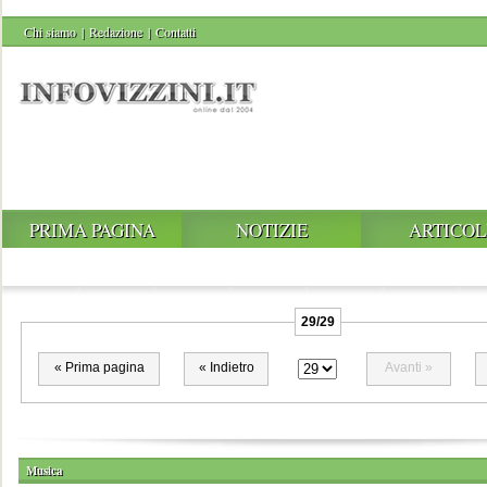
Chi siamo
|
Redazione
|
Contatti
PRIMA PAGINA
NOTIZIE
ARTICOL
29/29
« Prima pagina
« Indietro
Avanti »
Musica