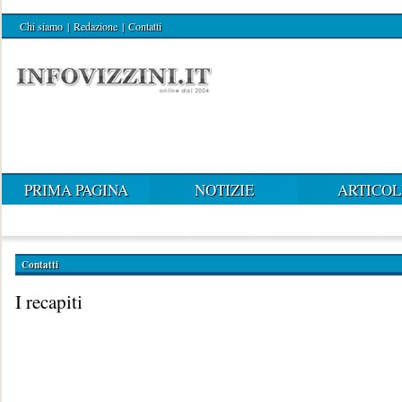
Chi siamo
|
Redazione
|
Contatti
PRIMA PAGINA
NOTIZIE
ARTICOL
Contatti
I recapiti