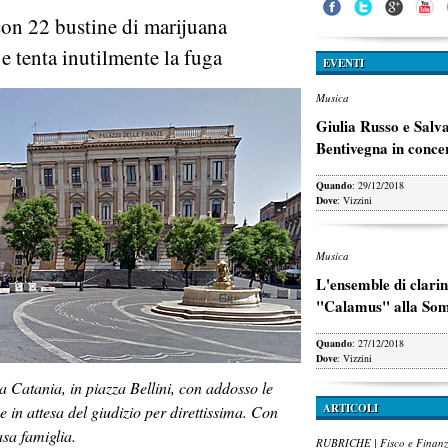
con 22 bustine di marijuana
e tenta inutilmente la fuga
EVENTI
Musica
Giulia Russo e Salv
Bentivegna in conce
Quando
: 29/12/2018
Dove
: Vizzini
Musica
L'ensemble di clarin
"Calamus" alla So
Quando
: 27/12/2018
Dove
: Vizzini
 Catania, in piazza Bellini, con addosso le
ARTICOLI
e in attesa del giudizio per direttissima. Con
sa famiglia.
RUBRICHE | Fisco e Finan