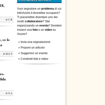
COLLABORA E SEGNALA
18,
Vuoi segnalare un
problema
di cui
InfoVizzini.it dovrebbe occuparsi?
Ti piacerebbe diventare uno dei
di
C.B.
nostri
collaboratore
? Stai
organizzando un
evento
? Desideri
inviarci una
foto
o un
video
su
Vizzini?
, ce lo
»
Invia una segnalazione
ga
»
Proponi un articolo
»
Suggerisci un evento
di
M.G.V.
»
Condividi foto e video
ro-
fida
di
G.A.