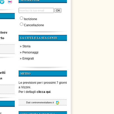
NEWSLETTER
Iscrizione
Cancellazione
atore
rto
LA CITTÀ E LA SUA GENTE
»
Storia
»
Personaggi
»
Emigrati
etti
METEO
ms
Le previsioni per i prossimi 7 giorni
a Vizzini.
Per i dettagli
clicca qui
.
Dati
centrometeoitaliano.it
za