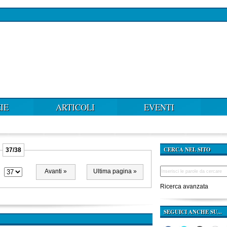
IE
ARTICOLI
EVENTI
CERCA NEL SITO
37/38
Avanti »
Ultima pagina »
Ricerca avanzata
SEGUICI ANCHE SU...