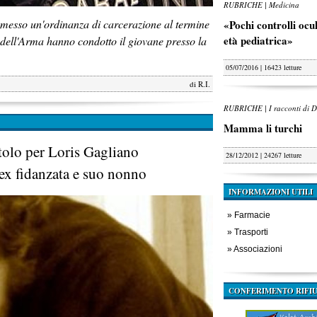
RUBRICHE | Medicina
emesso un'ordinanza di carcerazione al termine
«Pochi controlli oculi
età pediatrica»
dell'Arma hanno condotto il giovane presso la
05/07/2016 | 16423 letture
di
R.I.
RUBRICHE | I racconti di D
Mamma li turchi
tolo per Loris Gagliano
28/12/2012 | 24267 letture
'ex fidanzata e suo nonno
INFORMAZIONI UTILI
»
Farmacie
»
Trasporti
»
Associazioni
CONFERIMENTO RIFIU