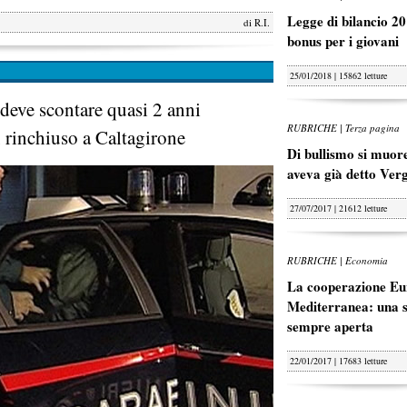
Legge di bilancio 20
di
R.I.
bonus per i giovani
25/01/2018 | 15862 letture
deve scontare quasi 2 anni
RUBRICHE | Terza pagina
 rinchiuso a Caltagirone
Di bullismo si muore
aveva già detto Ver
27/07/2017 | 21612 letture
RUBRICHE | Economia
La cooperazione Eu
Mediterranea: una s
sempre aperta
22/01/2017 | 17683 letture