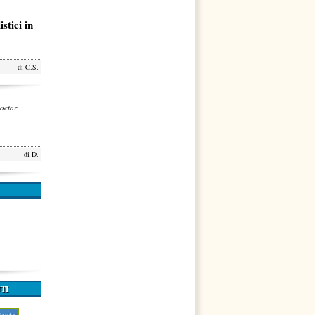
stici in
di
C.S.
octor
di
D.
TI