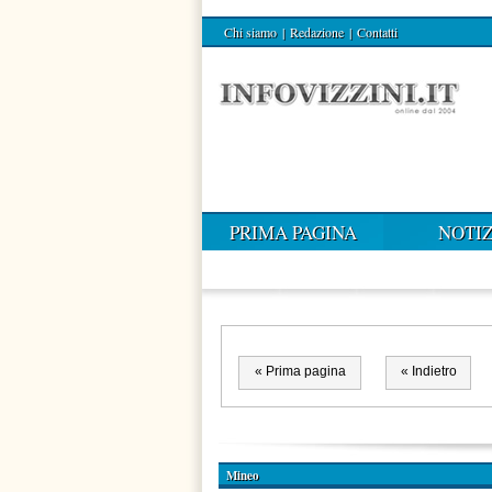
Chi siamo
|
Redazione
|
Contatti
PRIMA PAGINA
NOTIZ
« Prima pagina
« Indietro
Mineo