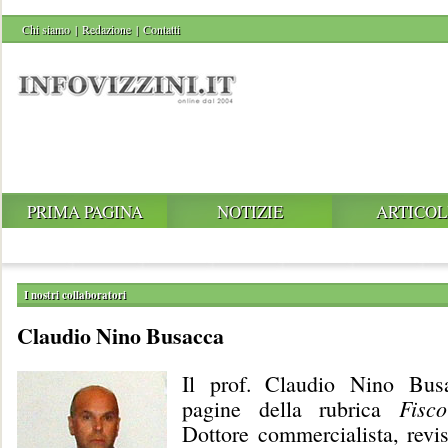
Chi siamo
|
Redazione
|
Contatti
PRIMA PAGINA
NOTIZIE
ARTICOL
I nostri collaboratori
Claudio Nino Busacca
Il prof. Claudio Nino Bus
pagine della rubrica
Fisc
Dottore commercialista, revis