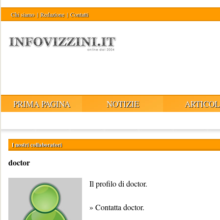
Chi siamo
|
Redazione
|
Contatti
PRIMA PAGINA
NOTIZIE
ARTICOL
I nostri collaboratori
doctor
Il profilo di doctor.
»
Contatta doctor
.