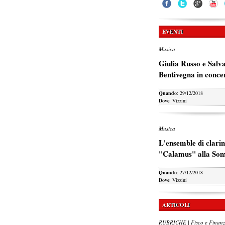
EVENTI
Musica
Giulia Russo e Salv
Bentivegna in conce
Quando
: 29/12/2018
Dove
: Vizzini
Musica
L'ensemble di clarin
"Calamus" alla So
Quando
: 27/12/2018
Dove
: Vizzini
ARTICOLI
RUBRICHE | Fisco e Finan