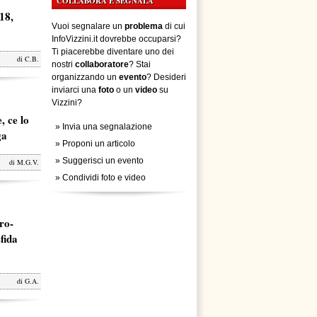
COLLABORA E SEGNALA
18,
Vuoi segnalare un
problema
di cui
InfoVizzini.it dovrebbe occuparsi?
Ti piacerebbe diventare uno dei
di
C.B.
nostri
collaboratore
? Stai
organizzando un
evento
? Desideri
inviarci una
foto
o un
video
su
Vizzini?
, ce lo
»
Invia una segnalazione
ga
»
Proponi un articolo
»
Suggerisci un evento
di
M.G.V.
»
Condividi foto e video
ro-
fida
di
G.A.