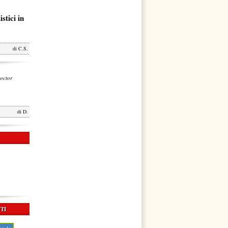
stici in
di
C.S.
octor
di
D.
TI