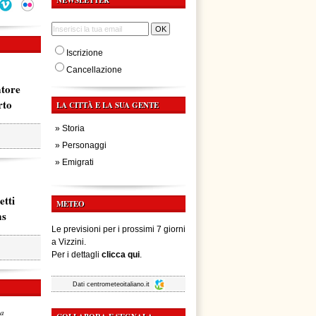
NEWSLETTER
Iscrizione
Cancellazione
atore
rto
LA CITTÀ E LA SUA GENTE
»
Storia
»
Personaggi
»
Emigrati
etti
METEO
ms
Le previsioni per i prossimi 7 giorni
a Vizzini.
Per i dettagli
clicca qui
.
Dati
centrometeoitaliano.it
za