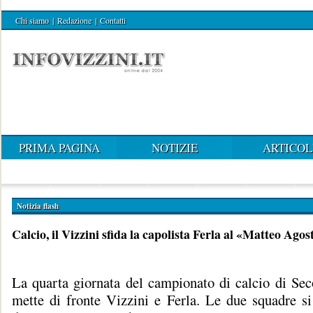
Chi siamo
|
Redazione
|
Contatti
PRIMA PAGINA
NOTIZIE
ARTICOL
Notizia flash
Calcio, il Vizzini sfida la capolista Ferla al «Matteo Agos
La quarta giornata del campionato di calcio di Sec
mette di fronte Vizzini e Ferla. Le due squadre si