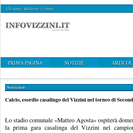
Chi siamo
|
Redazione
|
Contatti
PRIMA PAGINA
NOTIZIE
ARTICOL
Notizia flash
Calcio, esordio casalingo del Vizzini nel torneo di Secon
Lo stadio comunale «Matteo Agosta» ospiterà domen
la prima gara casalinga del Vizzini nel campion