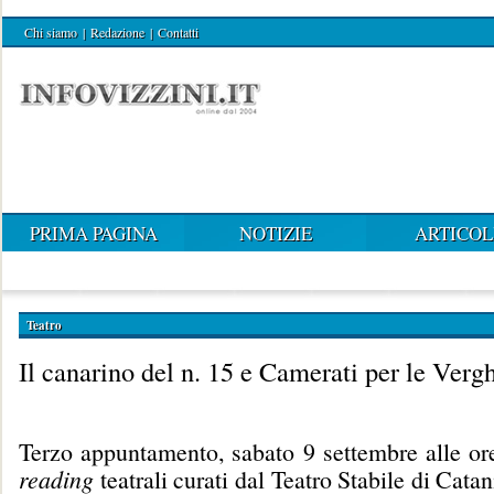
Chi siamo
|
Redazione
|
Contatti
PRIMA PAGINA
NOTIZIE
ARTICOL
Teatro
Il canarino del n. 15 e Camerati per le Verg
Terzo appuntamento, sabato 9 settembre alle ore
reading
teatrali curati dal Teatro Stabile di Cata